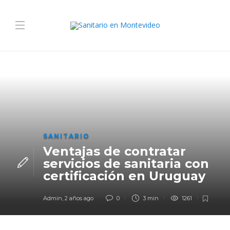
SANITARIO
Ventajas de contratar
servicios de sanitaria con
certificación en Uruguay
Admin
,
2 años ago
0
3 min
1261