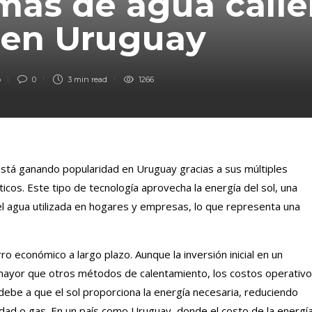
mas de agua calie
r en Uruguay
o
0
3 min
read
1266
está ganando popularidad en Uruguay gracias a sus múltiples
icos. Este tipo de tecnología aprovecha la energía del sol, una
 el agua utilizada en hogares y empresas, lo que representa una
ro económico a largo plazo. Aunque la inversión inicial en un
 mayor que otros métodos de calentamiento, los costos operativ
debe a que el sol proporciona la energía necesaria, reduciendo
dad o gas. En un país como Uruguay, donde el costo de la energí