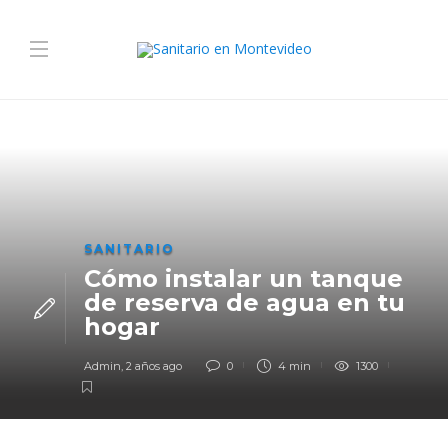
SANITARIO
Cómo instalar un tanque
de reserva de agua en tu
hogar
Admin
,
2 años ago
0
4 min
1300