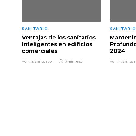
SANITARIO
SANITARIO
Ventajas de los sanitarios
Manteni
inteligentes en edificios
Profundo
comerciales
2024
Admin
,
2 años ago
3 min
read
Admin
,
2 años 