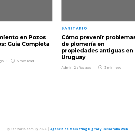
SANITARIO
miento en Pozos
Cómo prevenir problema
s: Guía Completa
de plomería en
propiedades antiguas en
Uruguay
ago
5 min
read
Admin
,
2 años ago
3 min
read
|
Sanitario.com.uy
2024
Agencia de Marketing Digital y Desarrollo Web