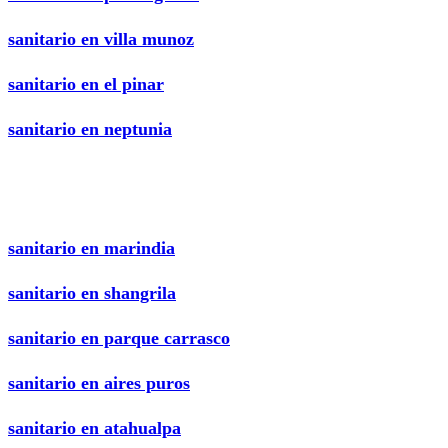
sanitario en villa munoz
sanitario en el pinar
sanitario en neptunia
sanitario en marindia
sanitario en shangrila
sanitario en parque carrasco
sanitario en aires puros
sanitario en atahualpa