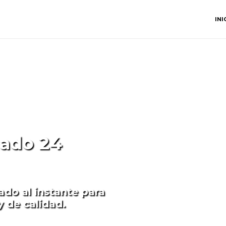
INI
nado 24
ado al instante para
y de calidad.