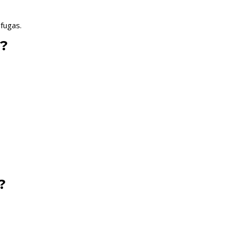
 fugas.
o?
?