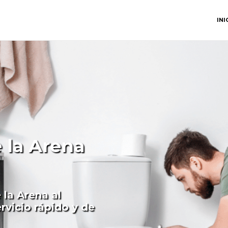
INI
 la Arena
 la Arena al
rvicio rápido y de